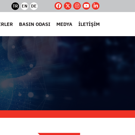
TR
EN
DE
ERLER
BASIN ODASI
MEDYA
İLETİŞİM