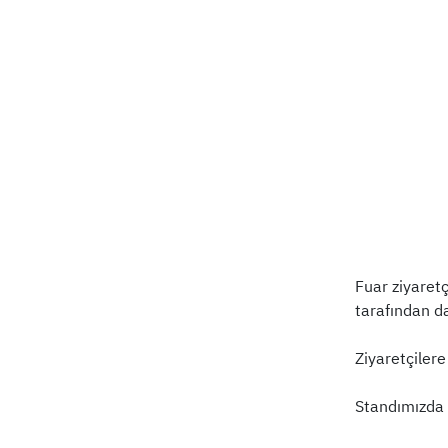
Fuar ziyaretç
tarafından da
Ziyaretçilere
Standımızda z